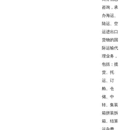
咨询，承
办海运、
陆运、空
运进出口
货物的国
际运输代
理业务，
包括：揽
货、托
运、订
舱、仓
储、中
转、集装
箱拼装拆
箱、结算
运杂费、