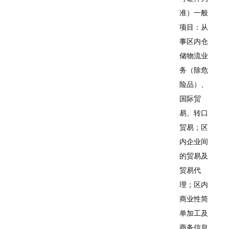
准）一般
项目：从
事区内仓
储物流业
务（除危
险品）、
国际贸
易、转口
贸易；区
内企业间
的贸易及
贸易代
理；区内
商业性简
单加工及
商务信息