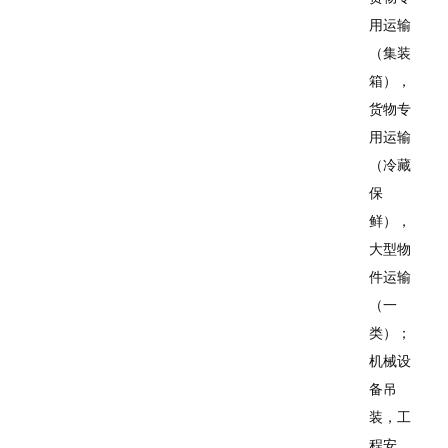
用运输
（集装
箱），
货物专
用运输
（冷藏
保
鲜），
大型物
件运输
（一
类）；
机械设
备吊
装，工
程安