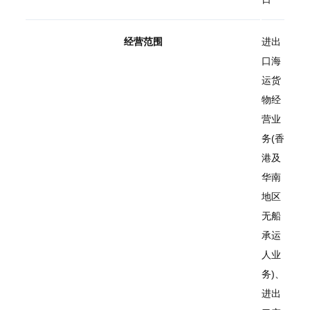
经营范围
进出
口海
运货
物经
营业
务(香
港及
华南
地区
无船
承运
人业
务)、
进出