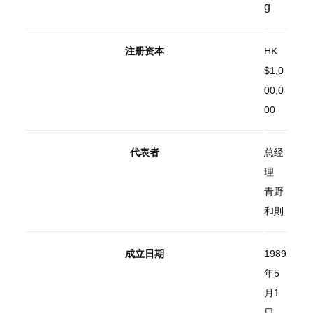
g
注册资本
HK
$1,0
00,0
00
代表者
总经
理
青野
和則
成立日期
1989
年5
月1
日