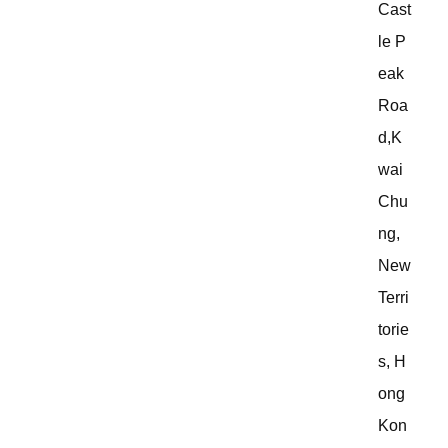
Cast
le P
eak
Roa
d,K
wai
Chu
ng,
New
Terri
torie
s, H
ong
Kon