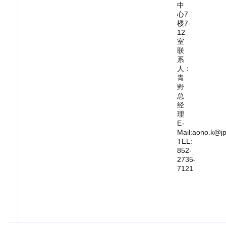
中
心7
楼7-
12
室
联
系
人：
青
野
总
经
理
E-
Mail:aono.k@jp
TEL:
852-
2735-
7121