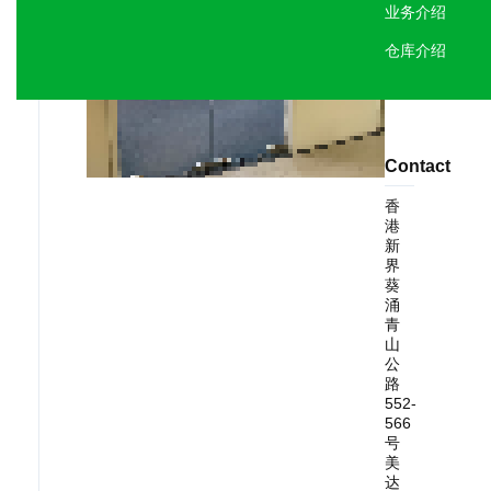
业务介绍
仓库介绍
Contact
香
港
新
界
葵
涌
青
山
公
路
552-
566
号
美
达