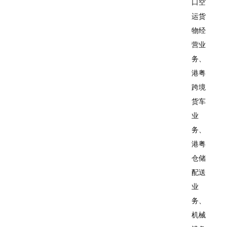
口空
运货
物经
营业
务、
港粤
跨境
货车
业
务、
港粤
仓储
配送
业
务、
机械