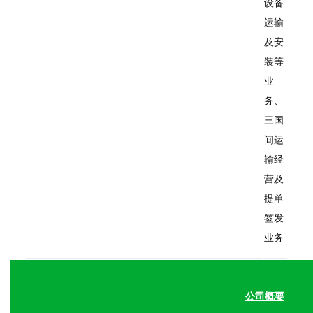
设备
运输
及安
装等
业
务、
三国
间运
输经
营及
提单
签发
业务
公司概要